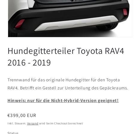
Hundegitterteiler Toyota RAV4
2016 - 2019
Trennwand für das originale Hundegitter für den Toyota
RAV4. Betrifft ein Gestell zur Unterteilung des Gepäckraums.
Hinweis: nur für die Nicht-Hybrid-Version geeignet!
Normaler
€399,00 EUR
Preis
Inkl. Steuern.
Versand
wird beim Checkout berechnet
Status