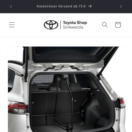
Direkt
zum
Kostenloser Versand ab 75 €
Durc
Inhalt
Warenkorb
oduktinformationen
ringen