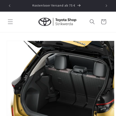
Direkt
zum
Kostenloser Versand ab 75 €
Durc
Inhalt
Warenkorb
oduktinformationen
ringen