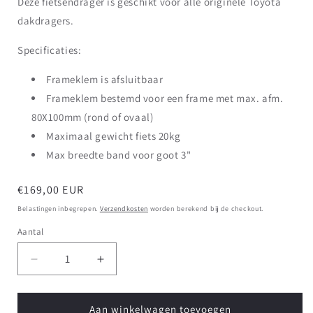
Deze fietsendrager is geschikt voor alle originele Toyota
dakdragers.
Specificaties:
Frameklem is afsluitbaar
Frameklem bestemd voor een frame met max. afm.
80X100mm
(rond of ovaal)
Maximaal gewicht fiets 20kg
Max breedte band voor goot 3"
Normale
€169,00 EUR
prijs
Belastingen inbegrepen.
Verzendkosten
worden berekend bij de checkout.
Aantal
Aantal
Aantal
verlagen
verhogen
voor
voor
Originele
Originele
Aan winkelwagen toevoegen