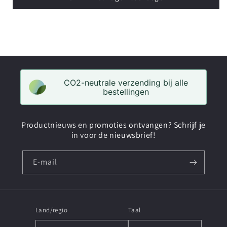
Toyota
Toyota
dak
dak
fietsendrager
fietsendrager
voor
voor
dakdragers
dakdragers
CO2-neutrale verzending bij alle
bestellingen
Productnieuws en promoties ontvangen? Schrijf je
in voor de nieuwsbrief!
E‑mail
Land/regio
Taal