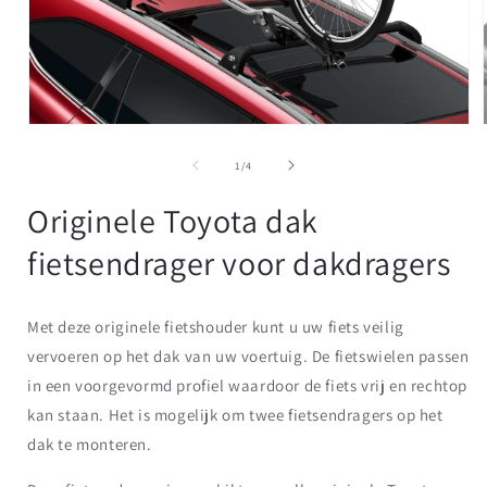
van
1
/
4
Originele Toyota dak
fietsendrager voor dakdragers
Met deze originele fietshouder kunt u uw fiets veilig
vervoeren op het dak van uw voertuig. De fietswielen passen
in een voorgevormd profiel waardoor de fiets vrij en rechtop
kan staan.
Het is mogelijk om twee fietsendragers op het
dak te monteren.